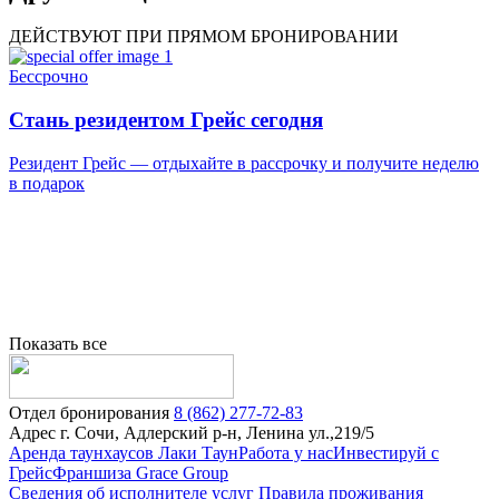
ДЕЙСТВУЮТ ПРИ ПРЯМОМ БРОНИРОВАНИИ
Бессрочно
Б
Стань резидентом Грейс сегодня
Резидент Грейс — отдыхайте в рассрочку и получите неделю
«
в подарок
Показать все
Отдел бронирования
8 (862) 277-72-83
Адрес
г. Сочи, Адлерский р-н, Ленина ул.,219/5
Аренда таунхаусов Лаки Таун
Работа у нас
Инвестируй с
Грейс
Франшиза Grace Group
Сведения об исполнителе услуг
Правила проживания